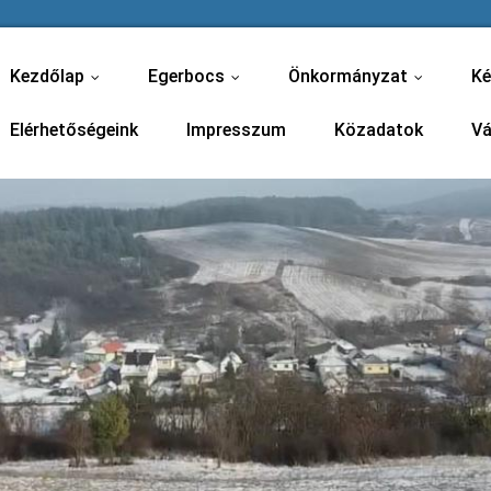
Kezdőlap
Egerbocs
Önkormányzat
Ké
...
...
...
Elérhetőségeink
Impresszum
Közadatok
Vá