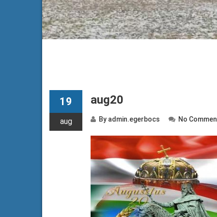
aug20
19
By
admin.egerbocs
No Commen
aug