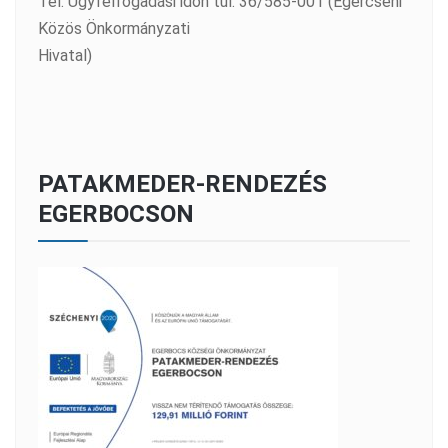
Tel: Ügyfélfogadási időn túl: 36/585-001 (Egercsehi
Közös Önkormányzati
Hivatal)
PATAKMEDER-RENDEZÉS
EGERBOCSON