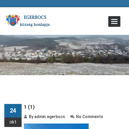
Toggle
Navigat
1 (1)
24
By
admin.egerbocs
No Comments
okt