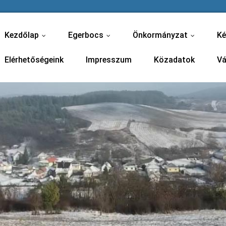
Kezdőlap
Egerbocs
Önkormányzat
Ké
...
...
...
Elérhetőségeink
Impresszum
Közadatok
Vá