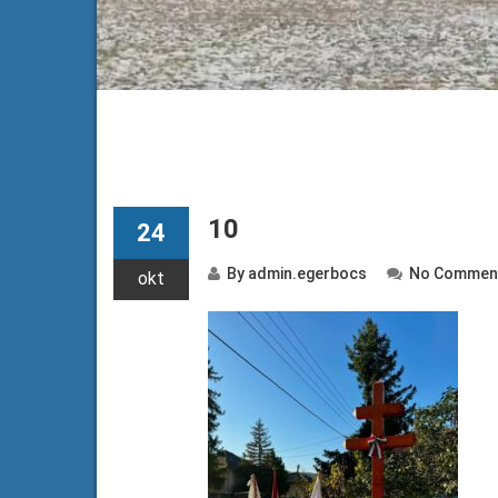
10
24
By
admin.egerbocs
No Commen
okt