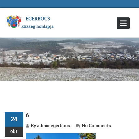
Toggle
Navigat
6
24
By
admin.egerbocs
No Comments
okt