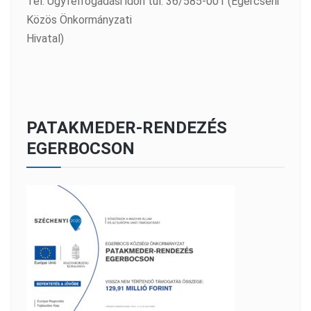
Tel: Ügyfélfogadási időn túl: 36/585-001 (Egercsehi
Közös Önkormányzati
Hivatal)
PATAKMEDER-RENDEZÉS
EGERBOCSON