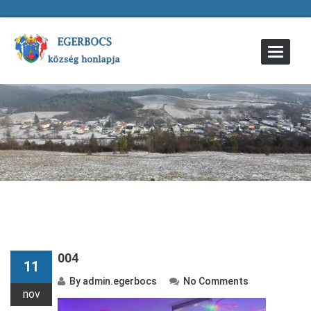
Toggle
Navigat
004
11
By
admin.egerbocs
No Comments
nov