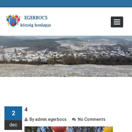
Toggle
Navigat
4
2
By
admin.egerbocs
No Comments
dec