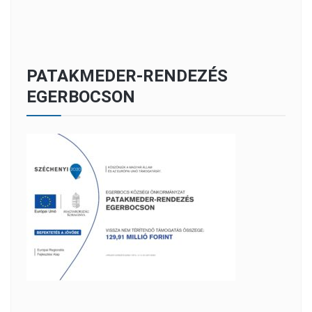
PATAKMEDER-RENDEZÉS
EGERBOCSON