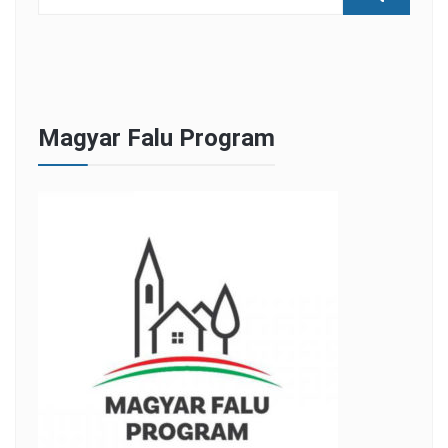
Magyar Falu Program