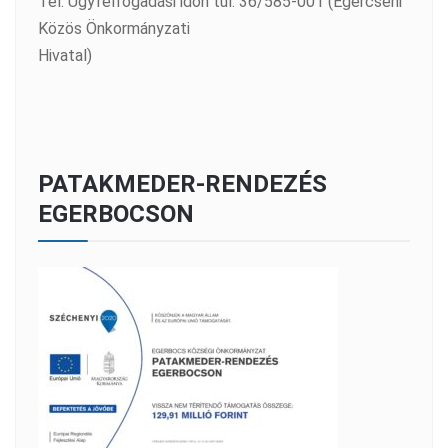
Tel: Ügyfélfogadási időn túl: 36/585-001 (Egercsehi
Közös Önkormányzati
Hivatal)
PATAKMEDER-RENDEZÉS
EGERBOCSON