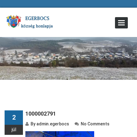
Toggle
Navigat
1000002791
2
By
admin.egerbocs
No Comments
júl