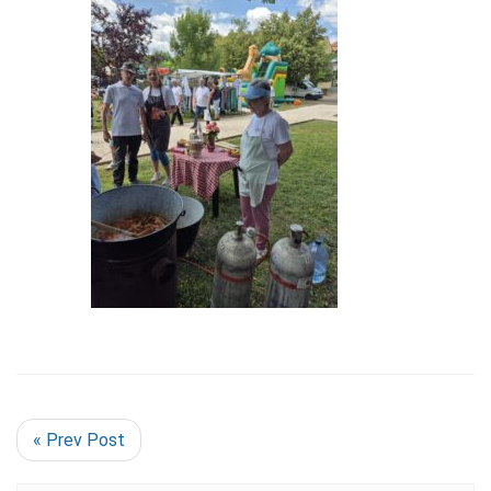
« Prev Post