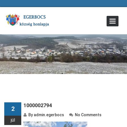
Toggle
Navigat
1000002794
2
By
admin.egerbocs
No Comments
júl