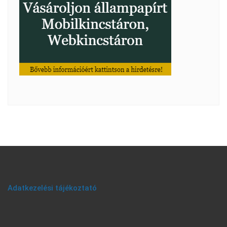
Adatkezelési tájékoztató