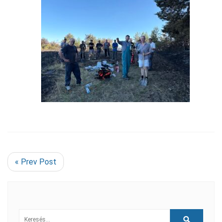
« Prev Post