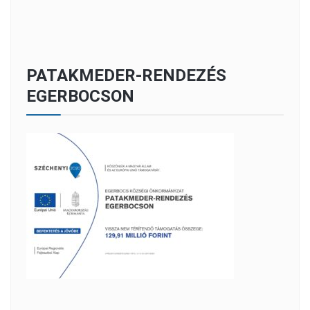
PATAKMEDER-RENDEZÉS
EGERBOCSON