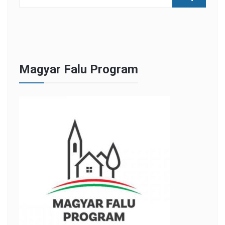
Magyar Falu Program