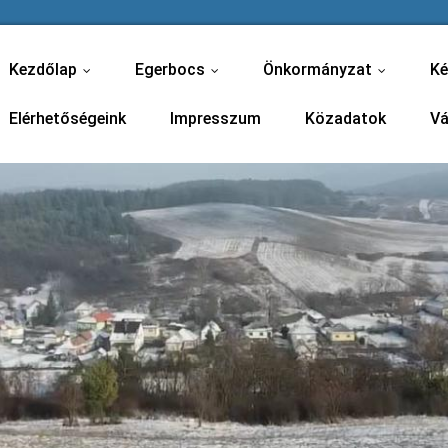
Kezdőlap
Egerbocs
Önkormányzat
Ké
...
...
...
Elérhetőségeink
Impresszum
Közadatok
Vá