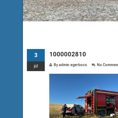
1000002810
3
By
admin.egerbocs
No Commen
júl