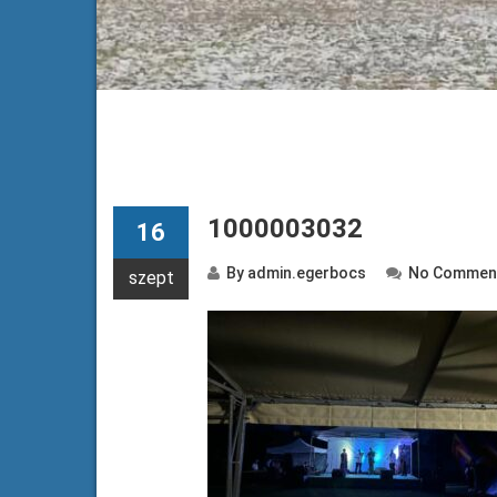
1000003032
16
By
admin.egerbocs
No Commen
szept