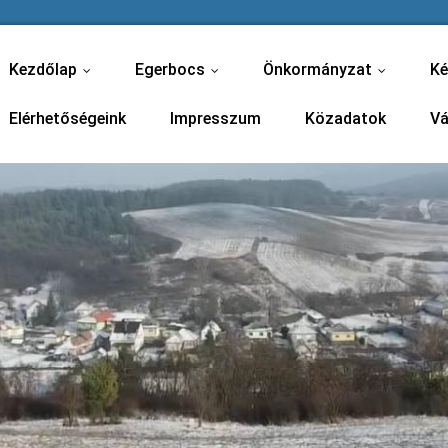
Kezdőlap
Egerbocs
Önkormányzat
Ké
...
...
...
Elérhetőségeink
Impresszum
Közadatok
Vá