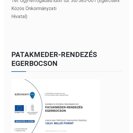
Tel: Ügyfélfogadási időn túl: 36/585-001 (Egercsehi
Közös Önkormányzati
Hivatal)
PATAKMEDER-RENDEZÉS
EGERBOCSON