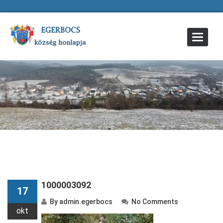
Toggle
Navigat
1000003092
17
By
admin.egerbocs
No Comments
okt