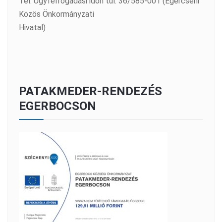
Tel: Ügyfélfogadási időn túl: 36/585-001 (Egercsehi
Közös Önkormányzati
Hivatal)
PATAKMEDER-RENDEZÉS
EGERBOCSON