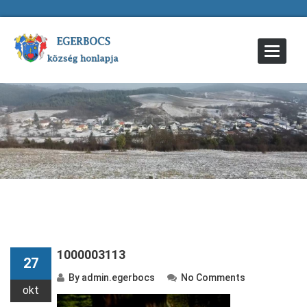
Toggle
Navigat
1000003113
27
By
admin.egerbocs
No Comments
okt