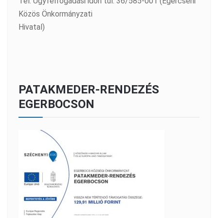
Tel: Ügyfélfogadási időn túl: 36/585-001 (Egercsehi
Közös Önkormányzati
Hivatal)
PATAKMEDER-RENDEZÉS
EGERBOCSON