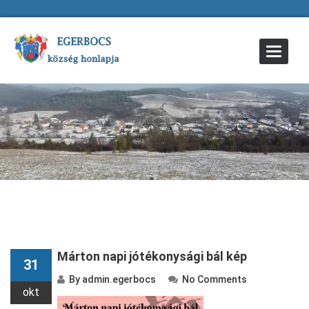
Toggle
Navigat
Márton napi jótékonysági bál kép
31
By
admin.egerbocs
No Comments
okt