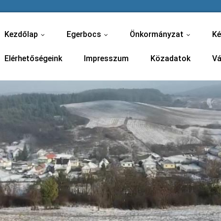
Kezdőlap
Egerbocs
Önkormányzat
Ké
...
...
...
Elérhetőségeink
Impresszum
Közadatok
Vá