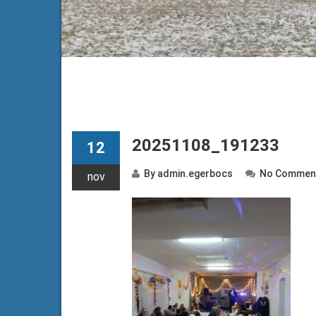
20251108_191233
12
By
admin.egerbocs
No Commen
nov