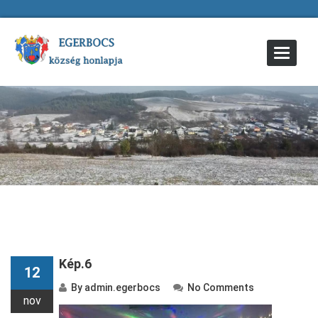
Toggle
Navigat
Kép.6
12
By
admin.egerbocs
No Comments
nov