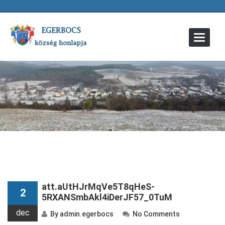
Toggle
Navigat
att.aUtHJrMqVe5T8qHeS-
2
5RXANSmbAkl4iDerJF57_0TuM
dec
By
admin.egerbocs
No Comments