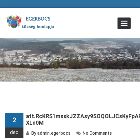
Toggle
Navigat
att.RcKRS1msxkJZZAsy9SOQOLJCsKyFpA
2
XLn0M
dec
By
admin.egerbocs
No Comments