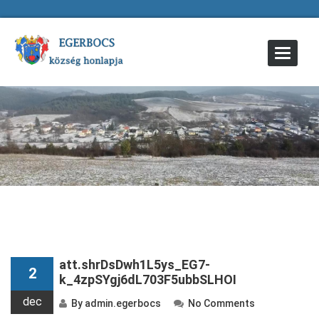
Toggle
Navigat
att.shrDsDwh1L5ys_EG7-
2
k_4zpSYgj6dL703F5ubbSLHOI
dec
By
admin.egerbocs
No Comments