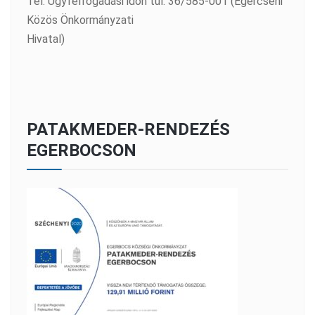
Tel: Ügyfélfogadási időn túl: 36/585-001 (Egercsehi
Közös Önkormányzati
Hivatal)
PATAKMEDER-RENDEZÉS
EGERBOCSON