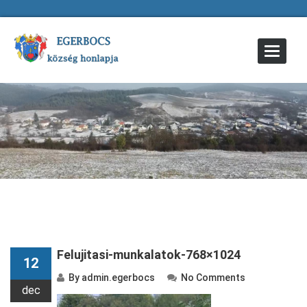
Toggle
Navigat
Felujitasi-munkalatok-768×1024
12
By
admin.egerbocs
No Comments
dec