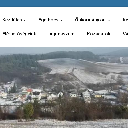
Kezdőlap
Egerbocs
Önkormányzat
Ké
...
...
...
Elérhetőségeink
Impresszum
Közadatok
Vá