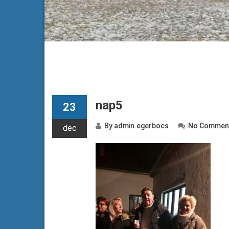
nap5
23
By
admin.egerbocs
No Commen
dec