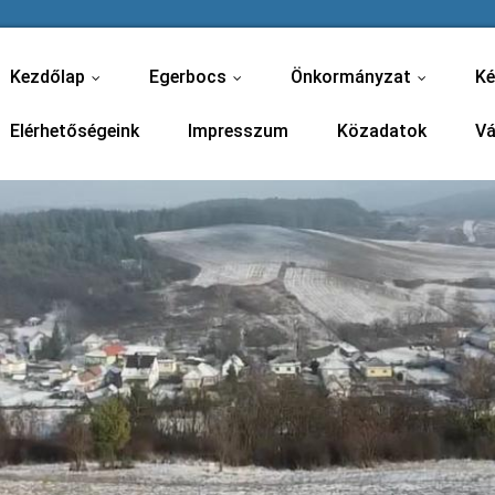
Kezdőlap
Egerbocs
Önkormányzat
Ké
...
...
...
Elérhetőségeink
Impresszum
Közadatok
Vá