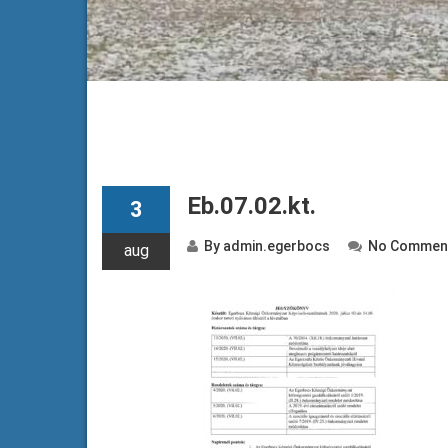
Eb.07.02.kt.
3
By
admin.egerbocs
No Commen
aug