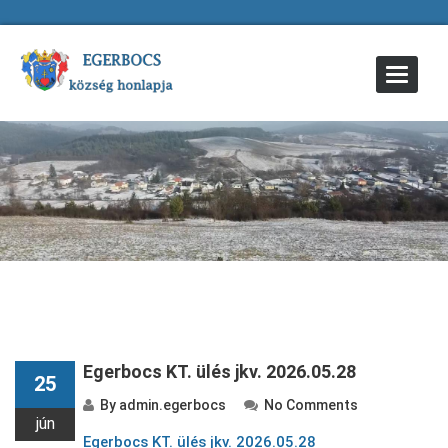
Toggle
Navigat
Egerbocs KT. ülés jkv. 2026.05.28
25
By
admin.egerbocs
No Comments
jún
Egerbocs KT. ülés jkv. 2026.05.28