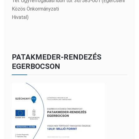
Tel: Ügyfélfogadási időn túl: 36/585-001 (Egercsehi
Közös Önkormányzati
Hivatal)
PATAKMEDER-RENDEZÉS
EGERBOCSON