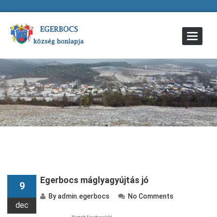
Toggle
Navigat
Egerbocs máglyagyújtás jó
9
By
admin.egerbocs
No Comments
dec