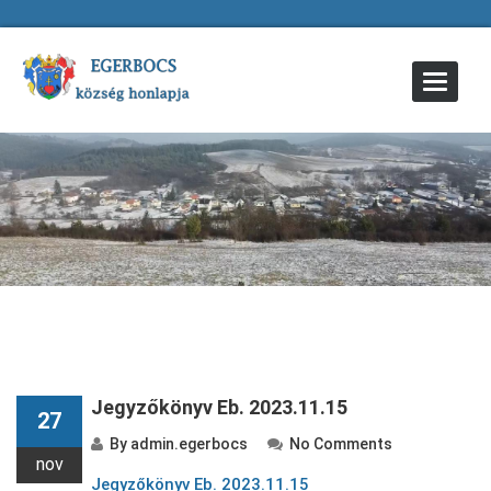
Toggle
Navigat
Jegyzőkönyv Eb. 2023.11.15
27
By
admin.egerbocs
No Comments
nov
Jegyzőkönyv Eb. 2023.11.15