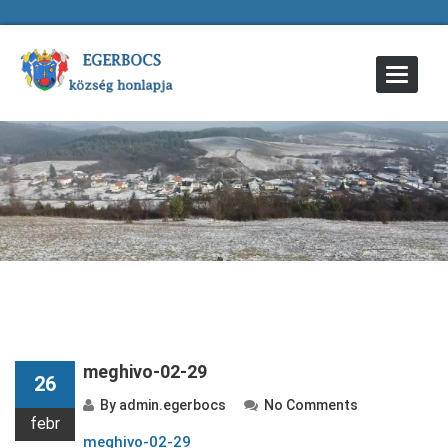
Toggle
Navigat
meghivo-02-29
26
By
admin.egerbocs
No Comments
febr
meghivo-02-29