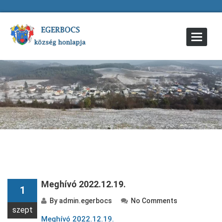
Toggle
Navigat
Meghívó 2022.12.19.
1
By
admin.egerbocs
No Comments
szept
Meghívó 2022.12.19.