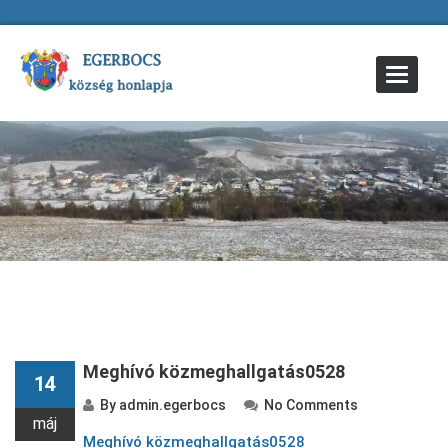
Toggle
Navigat
Meghívó közmeghallgatás0528
14
By
admin.egerbocs
No Comments
máj
Meghívó közmeghallgatás0528