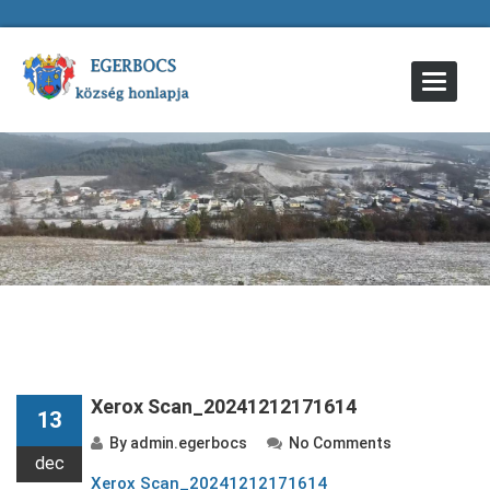
Toggle
Navigat
Xerox Scan_20241212171614
13
By
admin.egerbocs
No Comments
dec
Xerox Scan_20241212171614