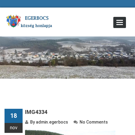
Toggle
Navigat
IMG4334
18
By
admin.egerbocs
No Comments
nov