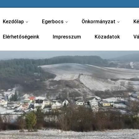
Kezdőlap
Egerbocs
Önkormányzat
Ké
...
...
...
Elérhetőségeink
Impresszum
Közadatok
Vá