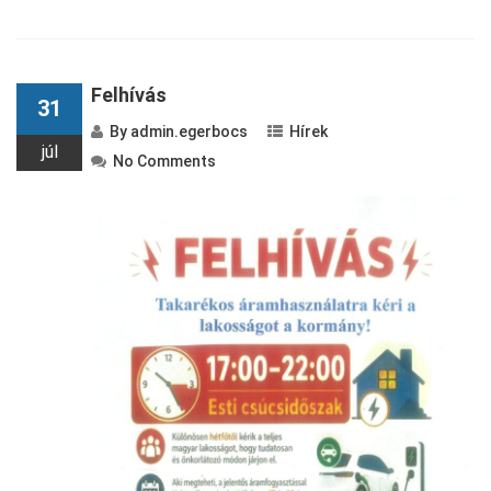
Felhívás
31
By
admin.egerbocs
Hírek
júl
No Comments