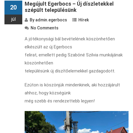
Megújult Egerbocs – Új díszletekkel
20
szépült településünk
júl
By
admin.egerbocs
Hírek
No Comments
A jótékonysági bál bevételének köszönhetően
elkészült az új Egerbocs
felirat, emellett pedig Szabóné Szilvia munkájának
köszönhetően
településünk új díszítőelemekkel gazdagodott.
Ezúton is köszönjük mindenkinek, aki hozzájárult
ahhoz, hogy községünk
még szebb és rendezettebb legyen!