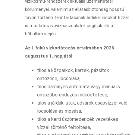
víziközmű-rendszerek aktuális üzemeltetési
körülményei, valamint az ellátásbiztonság hosszú
távon történő fenntartásának érdekei indokol. Ezzel
is a tudatos ivóvízhasználatot segítjük elő a
hőhullám idején.
Az I. fokú vízkorlátozás értelmében 2026.
augusztus 1. napjától:
tilos a közparkok, kertek, pázsitok
öntözése, locsolása,
tilos bármilyen automata vagy manuális
öntözőberendezés működtetése,
tilos a járdák, utak, udvarok csapvízzel való
locsolása és mosása,
tilos a kerti úszómedencék vezetékes
vízzel történő feltöltése,