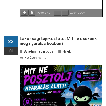
Page
1
/
1
Zoom
100%
Lakossági tájékoztató: Mit ne osszunk
22
meg nyaralás közben?
júl
By
admin.egerbocs
Hírek
No Comments