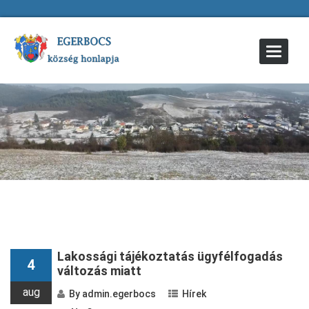
Toggle
Navigat
« Older Entries
Lakossági tájékoztatás ügyfélfogadás
4
változás miatt
aug
By
admin.egerbocs
Hírek