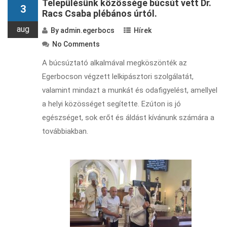
Településünk közössége búcsút vett Dr.
3
Racs Csaba plébános úrtól.
aug
By
admin.egerbocs
Hírek
No Comments
A búcsúztató alkalmával megköszönték az
Egerbocson végzett lelkipásztori szolgálatát,
valamint mindazt a munkát és odafigyelést, amellyel
a helyi közösséget segítette. Ezúton is jó
egészséget, sok erőt és áldást kívánunk számára a
továbbiakban.