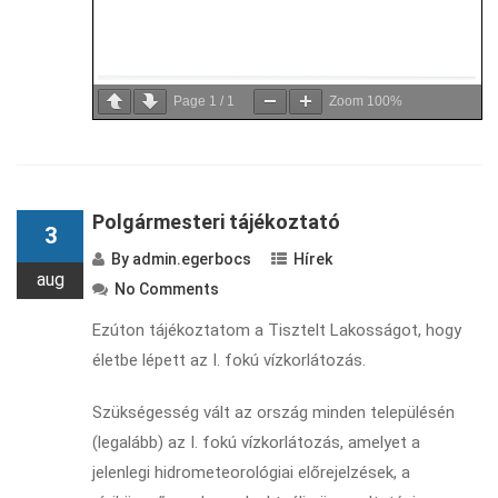
Page
1
/
1
Zoom
100%
Polgármesteri tájékoztató
3
By
admin.egerbocs
Hírek
aug
No Comments
Ezúton tájékoztatom a Tisztelt Lakosságot, hogy
életbe lépett az I. fokú vízkorlátozás.
Szükségesség vált az ország minden településén
(legalább) az I. fokú vízkorlátozás, amelyet a
jelenlegi hidrometeorológiai előrejelzések, a