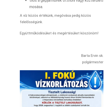
tilos a gépjárművek otthoni vagy közterületi
mosása.
A víz közös értékünk, megóvása pedig közös
felelősségünk.
Együttműködésüket és megértésüket köszönöm!
Barta Ervin sk.
polgármester