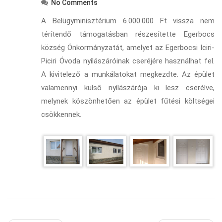
No Comments
A Belügyminisztérium 6.000.000 Ft vissza nem
térítendő támogatásban részesítette Egerbocs
község Önkormányzatát, amelyet az Egerbocsi Iciri-
Piciri Óvoda nyílászáróinak cseréjére használhat fel.
A kivitelező a munkálatokat megkezdte. Az épület
valamennyi külső nyílászárója ki lesz cserélve,
melynek köszönhetően az épület fűtési költségei
csökkennek.