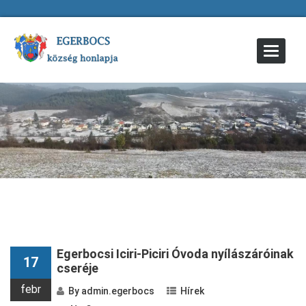
Toggle
Navigat
Egerbocsi Iciri-Piciri Óvoda nyílászáróinak
17
cseréje
febr
By
admin.egerbocs
Hírek