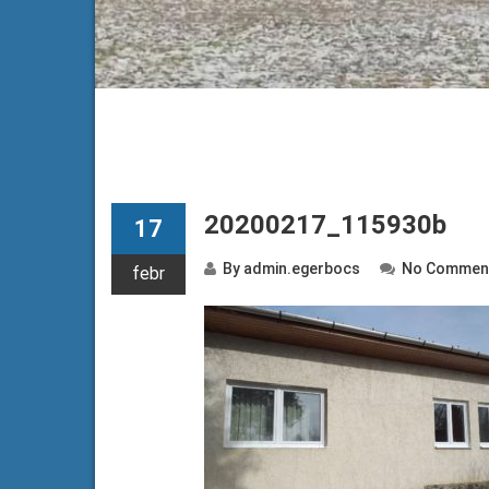
20200217_115930b
17
By
admin.egerbocs
No Commen
febr