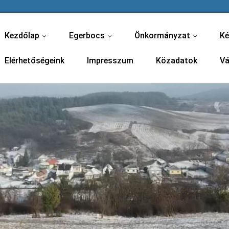
Kezdőlap
Egerbocs
Önkormányzat
Ké
...
...
...
Elérhetőségeink
Impresszum
Közadatok
Vá