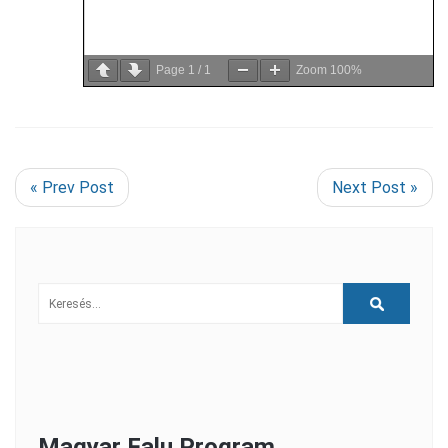
Page
1
/
1
Zoom
100%
« Prev Post
Next Post »
Magyar Falu Program