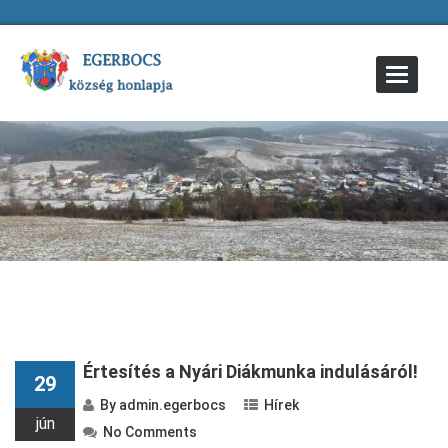
Toggle
Navigat
Értesítés a Nyári Diákmunka indulásáról!
29
By
admin.egerbocs
Hírek
jún
No Comments