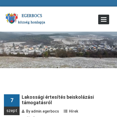
Toggle
Navigat
Lakossági értesítés beiskolázási
7
támogatásról
szept
By
admin.egerbocs
Hírek