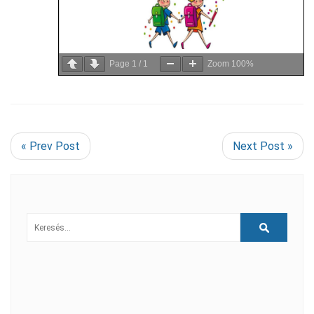
Page
1
/
1
Zoom
100%
« Prev Post
Next Post »