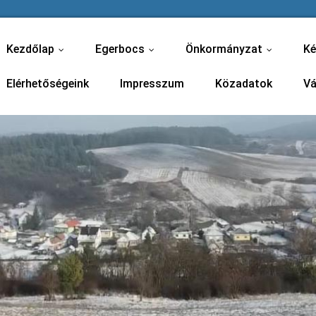
Kezdőlap
Egerbocs
Önkormányzat
Ké
...
...
...
Elérhetőségeink
Impresszum
Közadatok
Vá