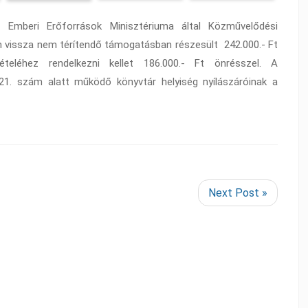
Emberi Erőforrások Minisztériuma által Közművelődési
 vissza nem térítendő támogatásban részesült 242.000.- Ft
teléhez rendelkezni kellet 186.000.- Ft önrésszel. A
1. szám alatt működő könyvtár helyiség nyílászáróinak a
Next Post »