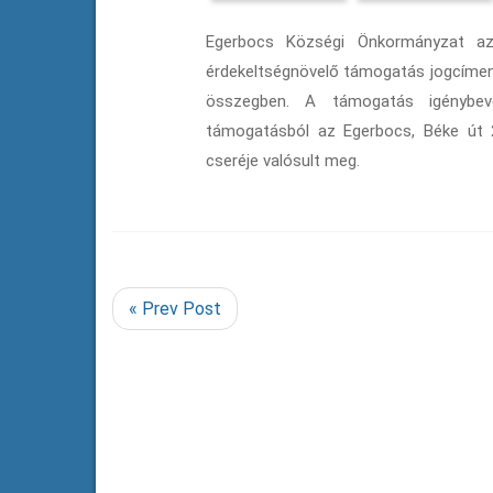
Egerbocs Községi Önkormányzat az 
érdekeltségnövelő támogatás jogcímen
összegben. A támogatás igénybevé
támogatásból az Egerbocs, Béke út 2
cseréje valósult meg.
« Prev Post