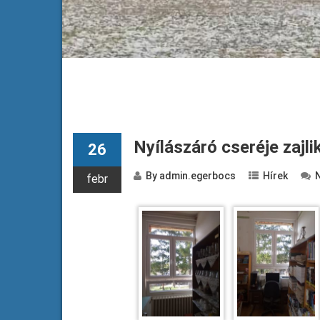
Nyílászáró cseréje zajl
26
By
admin.egerbocs
Hírek
febr