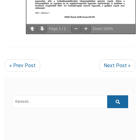
Page
1
/
2
Zoom
100%
« Prev Post
Next Post »