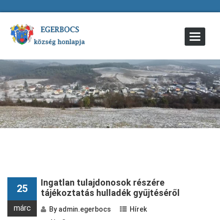
Toggle
Navigat
Ingatlan tulajdonosok részére
25
tájékoztatás hulladék gyűjtéséről
márc
By
admin.egerbocs
Hírek