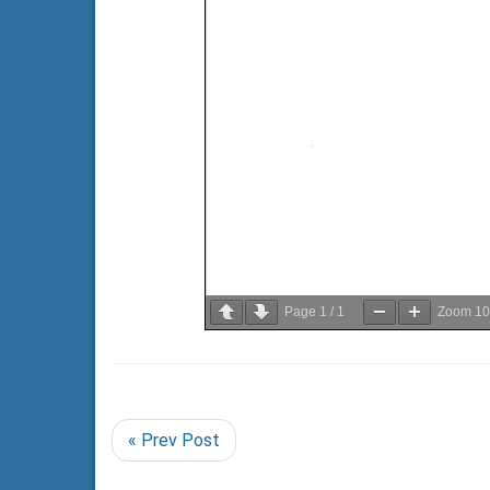
Page
1
/
1
Zoom
1
« Prev Post