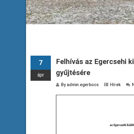
Felhívás az Egercsehi k
7
gyűjtésére
ápr
By
admin.egerbocs
Hírek