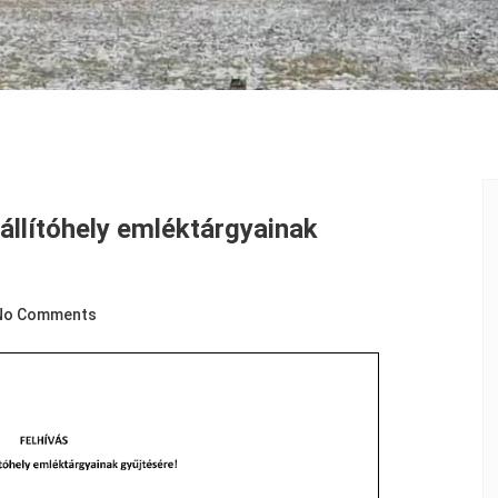
iállítóhely emléktárgyainak
No Comments