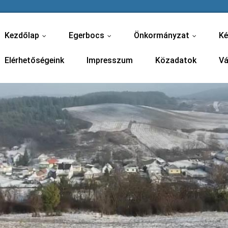
Kezdőlap
Egerbocs
Önkormányzat
Ké
...
...
...
Elérhetőségeink
Impresszum
Közadatok
Vá