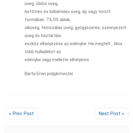
üveg, öblös üveg,
befőttes és bébiételes üveg, ép vagy törött
formában. TILOS ablak,
síküveg, fémszálas üveg, gyógyszeres, szennyezett
üveg és háztartási
eszköz elhelyezése az edénybe. Ha megtelt , tilos
több hulladékot az
edénybe vagy mellette elhelyezni.
Barta Ervin polgármester
« Prev Post
Next Post »