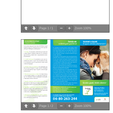
Page
1
/
1
Zoom
100%
Page
1
/
2
Zoom
100%