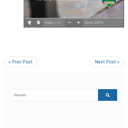
Page
1
/
1
Zoom
100%
« Prev Post
Next Post »