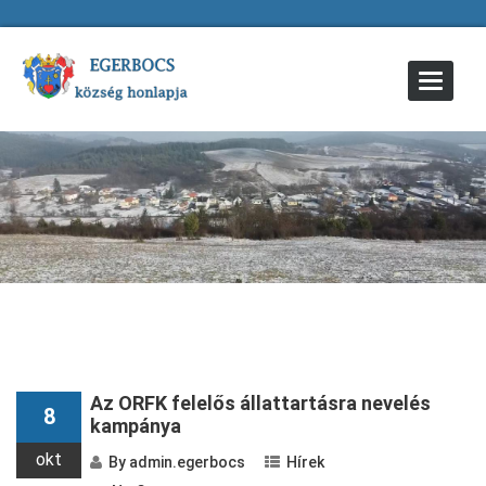
Toggle
Navigat
Az ORFK felelős állattartásra nevelés
8
kampánya
okt
By
admin.egerbocs
Hírek