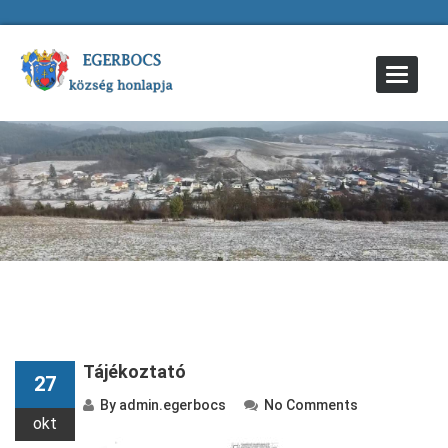
Toggle
Navigat
Tájékoztató
27
By
admin.egerbocs
No Comments
okt