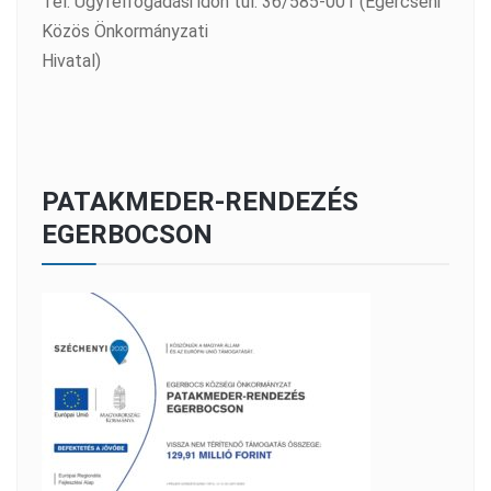
Tel: Ügyfélfogadási időn túl: 36/585-001 (Egercsehi
Közös Önkormányzati
Hivatal)
PATAKMEDER-RENDEZÉS
EGERBOCSON