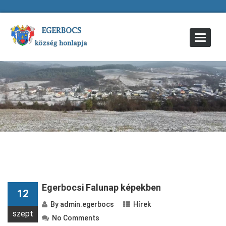
Toggle
Navigat
Egerbocsi Falunap képekben
12
By
admin.egerbocs
Hírek
szept
No Comments