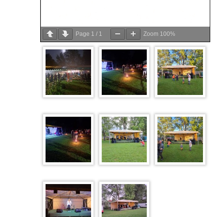
Page
1
/
1
Zoom
100%