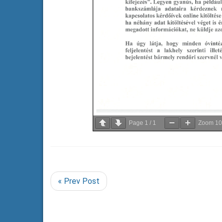
Page
1
/
1
Zoom
1
« Prev Post