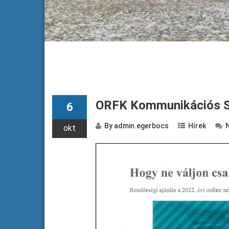
ORFK Kommunikációs Sz
6
By
admin.egerbocs
Hírek
okt