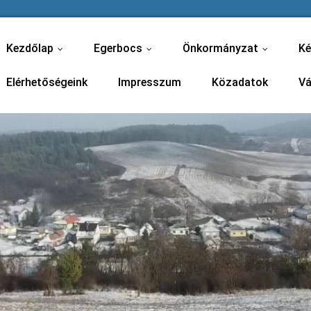
Kezdőlap
Egerbocs
Önkormányzat
Ké
...
...
...
Elérhetőségeink
Impresszum
Közadatok
Vá