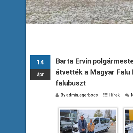
Barta Ervin polgármest
14
átvették a Magyar Falu
ápr
falubuszt
By
admin.egerbocs
Hírek