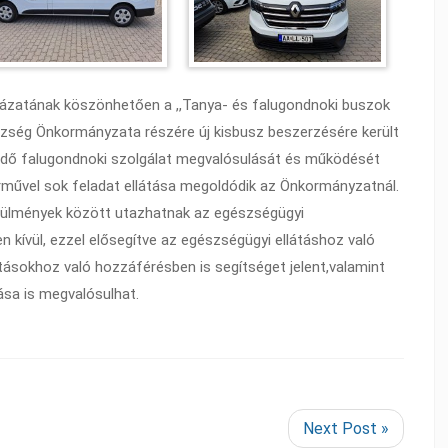
yázatának köszönhetően a ,,Tanya- és falugondnoki buszok
özség Önkormányzata részére új kisbusz beszerzésére került
dő falugondnoki szolgálat megvalósulását és működését
rművel sok feladat ellátása megoldódik az Önkormányzatnál.
ülmények között utazhatnak az egészségügyi
n kívül, ezzel elősegítve az egészségügyi ellátáshoz való
tásokhoz való hozzáférésben is segítséget jelent,valamint
ása is megvalósulhat.
Next Post »