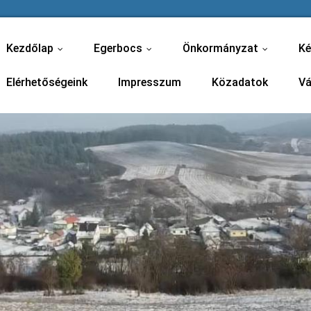
Kezdőlap
Egerbocs
Önkormányzat
Ké
...
...
...
Elérhetőségeink
Impresszum
Közadatok
Vá