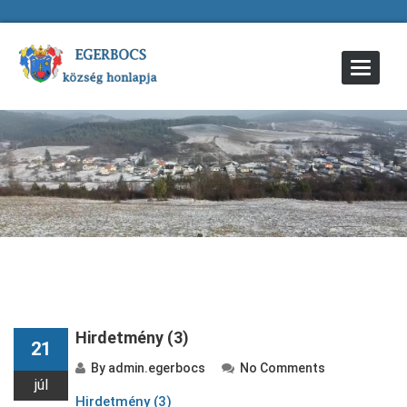
Toggle
Navigat
Hirdetmény (3)
21
By
admin.egerbocs
No Comments
júl
Hirdetmény (3)