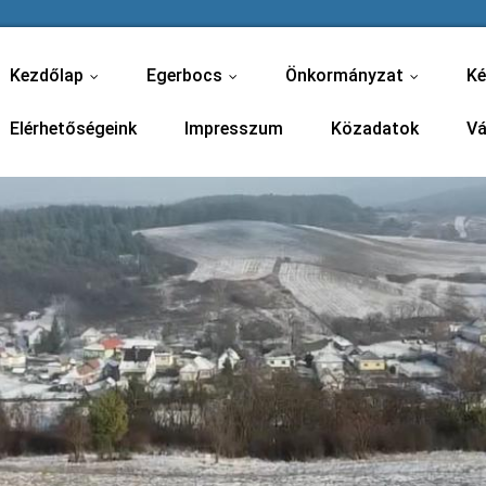
Kezdőlap
Egerbocs
Önkormányzat
Ké
...
...
...
Elérhetőségeink
Impresszum
Közadatok
Vá