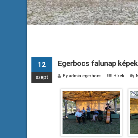
Egerbocs falunap képe
12
By
admin.egerbocs
Hírek
szept