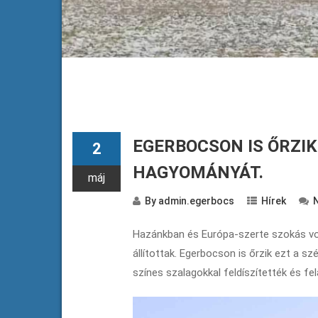
EGERBOCSON IS ŐRZI
2
HAGYOMÁNYÁT.
máj
By
admin.egerbocs
Hírek
Hazánkban és Európa-szerte szokás volt
állítottak. Egerbocson is őrzik ezt a s
színes szalagokkal feldíszítették és felá