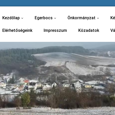
Kezdőlap
Egerbocs
Önkormányzat
Ké
...
...
...
Elérhetőségeink
Impresszum
Közadatok
Vá