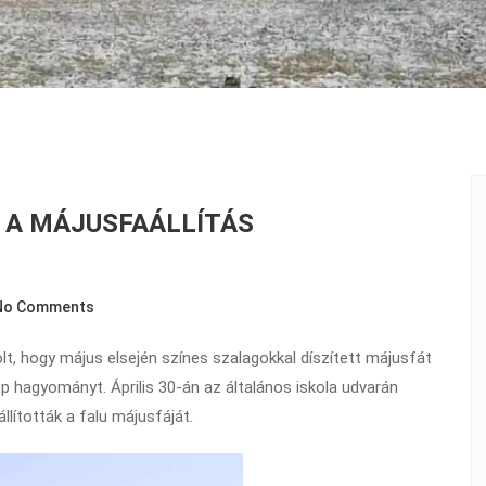
K A MÁJUSFAÁLLÍTÁS
No Comments
, hogy május elsején színes szalagokkal díszített májusfát
zép hagyományt. Április 30-án az általános iskola udvarán
llították a falu májusfáját.