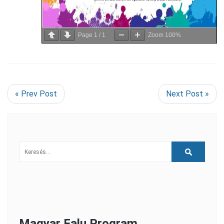
Page
1
/
1
Zoom
100%
« Prev Post
Next Post »
Magyar Falu Program